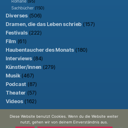
Romane
(95)
Sachbücher
(150)
Diverses
(506)
Dramen, die das Leben schrieb
(157)
Festivals
(222)
Film
(61)
Haubentaucher des Monats
(180)
Interviews
(84)
Künstler/innen
(279)
Musik
(467)
Podcast
(87)
Theater
(57)
Videos
(162)
Diese Website benutzt Cookies. Wenn du die Website weiter
nutzt, gehen wir von deinem Einverständnis aus.
© 2026
Der Haubentaucher
Nach oben
↑