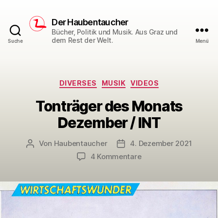
Der Haubentaucher
Bücher, Politik und Musik. Aus Graz und
dem Rest der Welt.
Suche
Menü
Kategorien
DIVERSES
MUSIK
VIDEOS
Tonträger des Monats
Dezember / INT
Von
Haubentaucher
4. Dezember 2021
Beitragsautor
Veröffentlichungsdatum
zu
4 Kommentare
Tonträger
des
Monats
Dezember
/