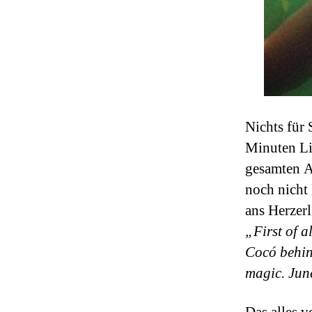
Nichts für 
Minuten Li
gesamten A
noch nicht
ans Herzerl
„
First of a
Cocó behind
magic. June