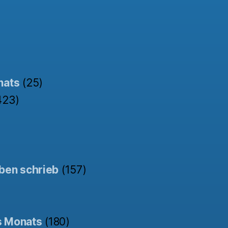
nats
(25)
423)
ben schrieb
(157)
s Monats
(180)