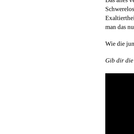
Das alles v
Schwerelos
Exaltierthe
man das nun
Wie die ju
Gib dir di