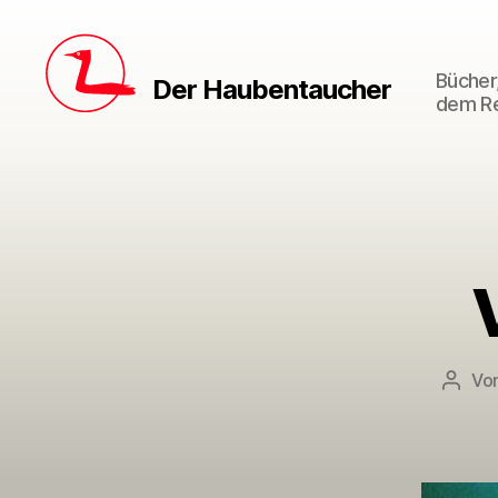
Bücher,
Der Haubentaucher
dem Re
Vo
Beitr