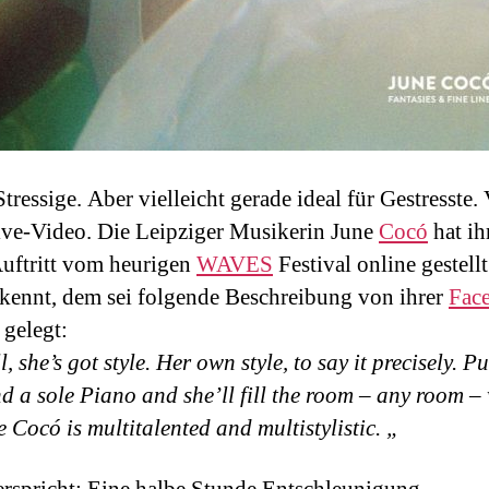
Stressige. Aber vielleicht gerade ideal für Gestresste.
ve-Video. Die Leipziger Musikerin June
Cocó
hat ih
uftritt vom heurigen
WAVES
Festival online gestellt
 kennt, dem sei folgende Beschreibung von ihrer
Fac
 gelegt:
ll, she’s got style. Her own style, to say it precisely. P
 a sole Piano and she’ll fill the room – any room –
 Cocó is multitalented and multistylistic.
„