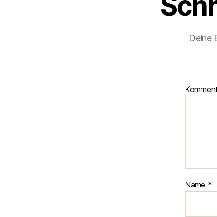
Schr
Deine E
Kommen
Name
*