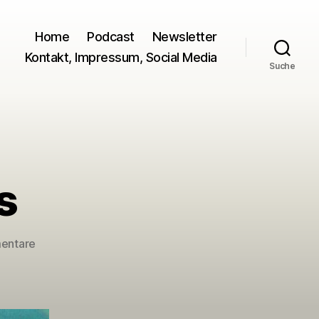
Home
Podcast
Newsletter
Kontakt, Impressum, Social Media
Suche
s
zu
entare
Video
des
Monats