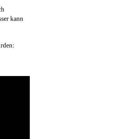
ch
sser kann
rden: