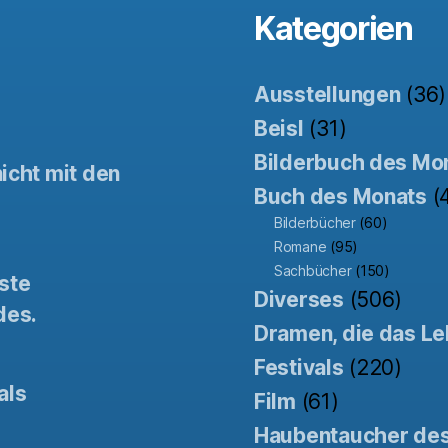
Kategorien
Ausstellungen
(36)
Beisl
(31)
Bilderbuch des Mo
icht mit den
Buch des Monats
(
Bilderbücher
(60)
Romane
(95)
Sachbücher
(150)
ste
Diverses
(506)
des.
Dramen, die das Le
Festivals
(220)
als
Film
(61)
Haubentaucher de