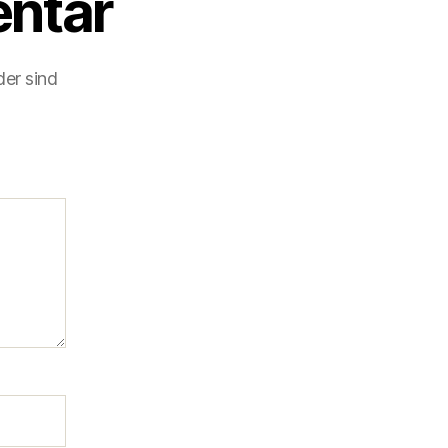
ntar
der sind