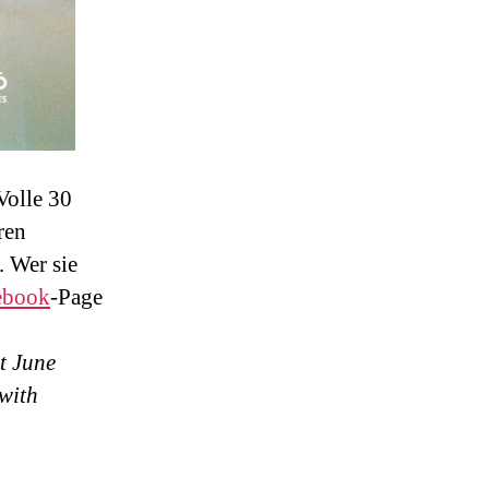
 Volle 30
ren
. Wer sie
ebook
-Page
ut June
 with