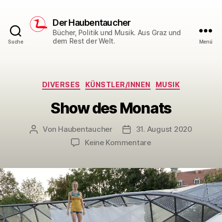
Der Haubentaucher
Bücher, Politik und Musik. Aus Graz und
dem Rest der Welt.
Suche
Menü
Kategorien
DIVERSES
KÜNSTLER/INNEN
MUSIK
Show des Monats
Von
Haubentaucher
31. August 2020
Beitragsautor
Veröffentlichungsdatum
zu
Keine Kommentare
Show
des
Monats