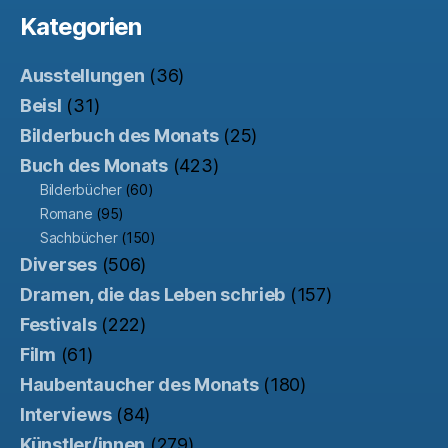
Kategorien
Ausstellungen
(36)
Beisl
(31)
Bilderbuch des Monats
(25)
Buch des Monats
(423)
Bilderbücher
(60)
Romane
(95)
Sachbücher
(150)
Diverses
(506)
Dramen, die das Leben schrieb
(157)
Festivals
(222)
Film
(61)
Haubentaucher des Monats
(180)
Interviews
(84)
Künstler/innen
(279)