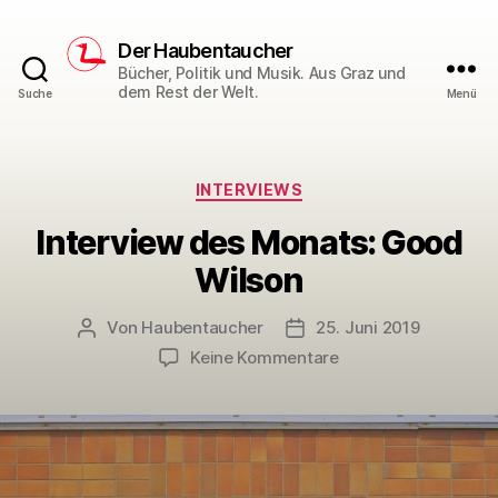
Der Haubentaucher
Bücher, Politik und Musik. Aus Graz und
dem Rest der Welt.
Suche
Menü
Kategorien
INTERVIEWS
Interview des Monats: Good
Wilson
Von
Haubentaucher
25. Juni 2019
Beitragsautor
Veröffentlichungsdatum
zu
Keine Kommentare
Interview
des
Monats:
Good
Wilson