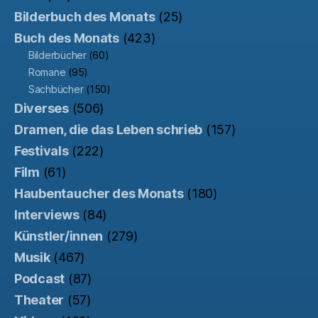
Bilderbuch des Monats
(25)
Buch des Monats
(423)
Bilderbücher
(60)
Romane
(95)
Sachbücher
(150)
Diverses
(506)
Dramen, die das Leben schrieb
(157)
Festivals
(222)
Film
(61)
Haubentaucher des Monats
(180)
Interviews
(84)
Künstler/innen
(279)
Musik
(467)
Podcast
(87)
Theater
(57)