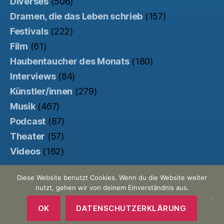
Diverses
(506)
Dramen, die das Leben schrieb
(157)
Festivals
(222)
Film
(61)
Haubentaucher des Monats
(180)
Interviews
(84)
Künstler/innen
(279)
Musik
(467)
Podcast
(87)
Theater
(57)
Videos
(162)
Diese Website benutzt Cookies. Wenn du die Website weiter
nutzt, gehen wir von deinem Einverständnis aus.
© 2026
Der Haubentaucher
Nach oben
↑
Made with ♥ by
Pretty Commercial
/
OK
DATENSCHUTZERKLÄRUNG
Unterstützt von der
Kinowebsite Uncut