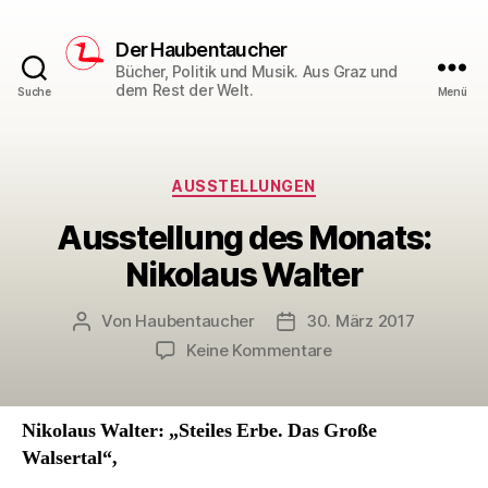
Der Haubentaucher
Bücher, Politik und Musik. Aus Graz und
dem Rest der Welt.
Suche
Menü
Kategorien
AUSSTELLUNGEN
Ausstellung des Monats:
Nikolaus Walter
Von
Haubentaucher
30. März 2017
Beitragsautor
Veröffentlichungsdatum
zu
Keine Kommentare
Ausstellung
des
Monats:
Nikolaus Walter: „Steiles Erbe. Das Große
Nikolaus
Walsertal“,
Walter