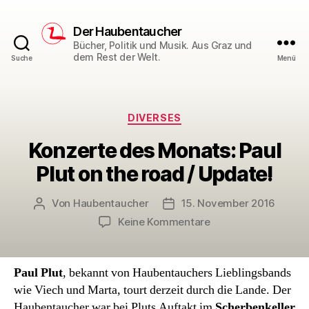
Der Haubentaucher
Bücher, Politik und Musik. Aus Graz und
dem Rest der Welt.
Suche
Menü
Kategorien
DIVERSES
Konzerte des Monats: Paul
Plut on the road / Update!
Von
Haubentaucher
15. November 2016
Beitragsautor
Veröffentlichungsdatum
zu
Keine Kommentare
Konzerte
des
Monats:
Paul Plut
, bekannt von Haubentauchers Lieblingsbands
Paul
wie Viech und Marta, tourt derzeit durch die Lande. Der
Plut
Haubentaucher war bei Pluts Auftakt im
Scherbenkeller