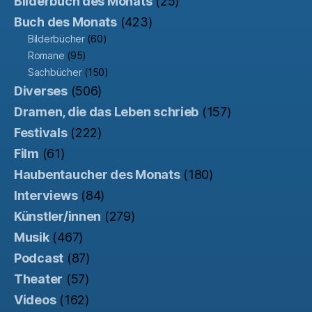
Bilderbuch des Monats
(25)
Buch des Monats
(423)
Bilderbücher
(60)
Romane
(95)
Sachbücher
(150)
Diverses
(506)
Dramen, die das Leben schrieb
(157)
Festivals
(222)
Film
(61)
Haubentaucher des Monats
(180)
Interviews
(84)
Künstler/innen
(279)
Musik
(467)
Podcast
(87)
Theater
(57)
Videos
(162)