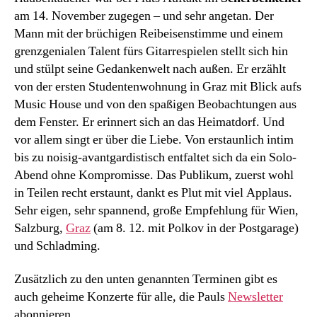
on
am 14. November zugegen – und sehr angetan. Der
the
Mann mit der brüchigen Reibeisenstimme und einem
road
grenzgenialen Talent fürs Gitarrespielen stellt sich hin
/
Update!
und stülpt seine Gedankenwelt nach außen. Er erzählt
von der ersten Studentenwohnung in Graz mit Blick aufs
Music House und von den spaßigen Beobachtungen aus
dem Fenster. Er erinnert sich an das Heimatdorf. Und
vor allem singt er über die Liebe. Von erstaunlich intim
bis zu noisig-avantgardistisch entfaltet sich da ein Solo-
Abend ohne Kompromisse. Das Publikum, zuerst wohl
in Teilen recht erstaunt, dankt es Plut mit viel Applaus.
Sehr eigen, sehr spannend, große Empfehlung für Wien,
Salzburg,
Graz
(am 8. 12. mit Polkov in der Postgarage)
und Schladming.
Zusätzlich zu den unten genannten Terminen gibt es
auch geheime Konzerte für alle, die Pauls
Newsletter
abonnieren.