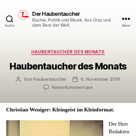
Der Haubentaucher
Bücher, Politik und Musik. Aus Graz und
dem Rest der Welt.
Suche
Menü
Kategorien
HAUBENTAUCHER DES MONATS
Haubentaucher des Monats
Von
Haubentaucher
6. November 2016
Beitragsautor
Veröffentlichungsdatum
zu
Keine Kommentare
Haubentaucher
des
Monats
Christian Weniger: Kleingeist im Kleinformat.
Der Herr
Redakteu