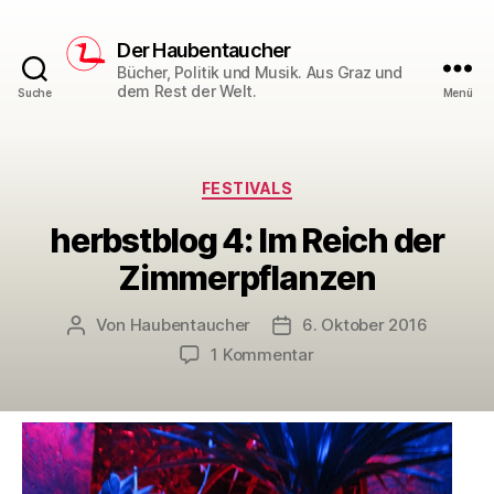
Der Haubentaucher
Bücher, Politik und Musik. Aus Graz und
dem Rest der Welt.
Suche
Menü
Kategorien
FESTIVALS
herbstblog 4: Im Reich der
Zimmerpflanzen
Von
Haubentaucher
6. Oktober 2016
Beitragsautor
Veröffentlichungsdatum
zu
1 Kommentar
herbstblog
4:
Im
Reich
der