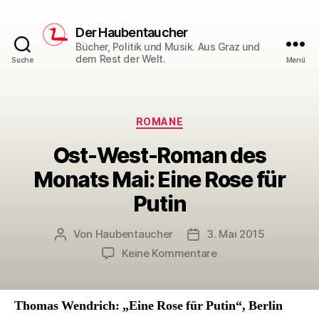
Der Haubentaucher
Bücher, Politik und Musik. Aus Graz und
dem Rest der Welt.
Suche
Menü
Kategorien
ROMANE
Ost-West-Roman des
Monats Mai: Eine Rose für
Putin
Von
Haubentaucher
3. Mai 2015
Beitragsautor
Veröffentlichungsdatum
zu
Keine Kommentare
Ost-
West-
Roman
Thomas Wendrich: „Eine Rose für Putin“, Berlin
des