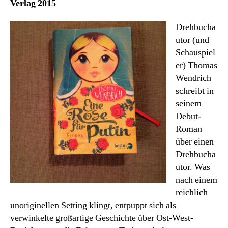
Verlag 2015
Monats
Mai:
Drehbucha
Eine
utor (und
Rose
Schauspiel
für
Putin
er) Thomas
Wendrich
schreibt in
seinem
Debut-
Roman
über einen
Drehbucha
utor. Was
nach einem
reichlich
unoriginellen Setting klingt, entpuppt sich als
verwinkelte großartige Geschichte über Ost-West-