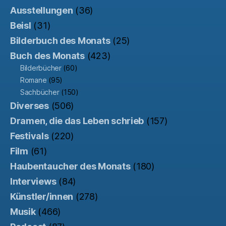
Ausstellungen
(36)
Beisl
(31)
Bilderbuch des Monats
(25)
Buch des Monats
(423)
Bilderbücher
(60)
Romane
(95)
Sachbücher
(150)
Diverses
(506)
Dramen, die das Leben schrieb
(157)
Festivals
(220)
Film
(61)
Haubentaucher des Monats
(180)
Interviews
(84)
Künstler/innen
(278)
Musik
(466)