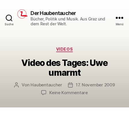
Der Haubentaucher
Bücher, Politik und Musik. Aus Graz und
dem Rest der Welt.
Suche
Menü
Kategorien
VIDEOS
Video des Tages: Uwe
umarmt
Von
Haubentaucher
17. November 2009
Beitragsautor
Veröffentlichungsdatum
zu
Keine Kommentare
Video
des
Tages:
Uwe
umarmt