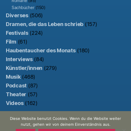
Romane
(95)
Sachbücher
(150)
Diverses
(506)
Dramen, die das Leben schrieb
(157)
Festivals
(224)
Film
(61)
Haubentaucher des Monats
(180)
Interviews
(84)
Künstler/innen
(279)
Musik
(468)
Podcast
(87)
Theater
(57)
Videos
(162)
Diese Website benutzt Cookies. Wenn du die Website weiter
nutzt, gehen wir von deinem Einverständnis aus.
© 2026
Der Haubentaucher
Nach oben
↑