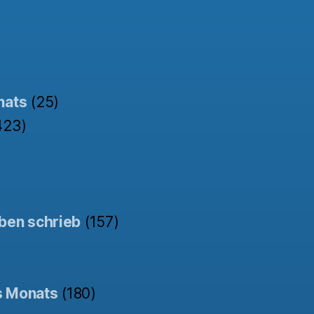
nats
(25)
423)
ben schrieb
(157)
s Monats
(180)