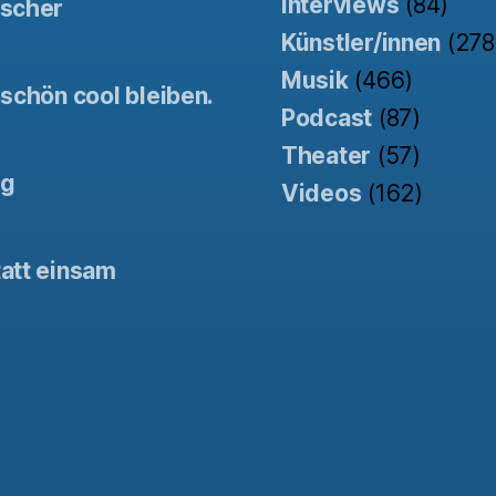
Interviews
(84)
tscher
Künstler/innen
(278
Musik
(466)
schön cool bleiben.
Podcast
(87)
Theater
(57)
ng
Videos
(162)
att einsam