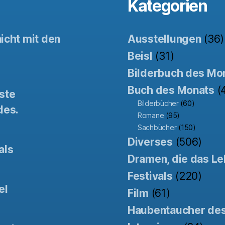
Kategorien
icht mit den
Ausstellungen
(36)
Beisl
(31)
Bilderbuch des Mo
Buch des Monats
(
ste
Bilderbücher
(60)
des.
Romane
(95)
Sachbücher
(150)
Diverses
(506)
als
Dramen, die das Le
Festivals
(220)
el
Film
(61)
Haubentaucher de