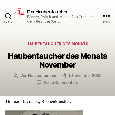
Der Haubentaucher
Bücher, Politik und Musik. Aus Graz und
dem Rest der Welt.
Suche
Menü
Kategorien
HAUBENTAUCHER DES MONATS
Haubentaucher des Monats
November
Von
Haubentaucher
1. November 2009
Beitragsautor
Veröffentlichungsdatum
zu
Keine Kommentare
Haubentaucher
des
Monats
Thomas Havranek, Rechenkünstler.
November