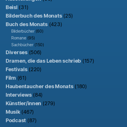
Beisl
(31)
Bilderbuch des Monats
(25)
Buch des Monats
(423)
Bilderbücher
(60)
Romane
(95)
Sachbücher
(150)
Diverses
(506)
Dramen, die das Leben schrieb
(157)
Festivals
(220)
Film
(61)
Haubentaucher des Monats
(180)
Interviews
(84)
Künstler/innen
(279)
Musik
(467)
Podcast
(87)