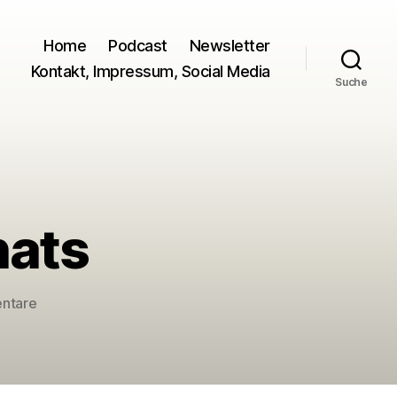
Home
Podcast
Newsletter
Kontakt, Impressum, Social Media
Suche
nats
zu
ntare
Entertainer
des
Monats