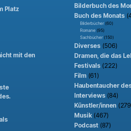
Bilderbuch des Mo
m Platz
Buch des Monats
(
Bilderbücher
(60)
Romane
(95)
Sachbücher
(150)
Diverses
(506)
icht mit den
Dramen, die das Le
Festivals
(222)
Film
(61)
Haubentaucher de
ste
Interviews
(84)
des.
Künstler/innen
(279
Musik
(467)
als
Podcast
(87)