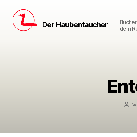
Bücher,
Der Haubentaucher
dem Re
Ent
V
Beit