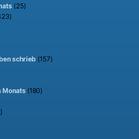
nats
(25)
423)
ben schrieb
(157)
s Monats
(180)
)