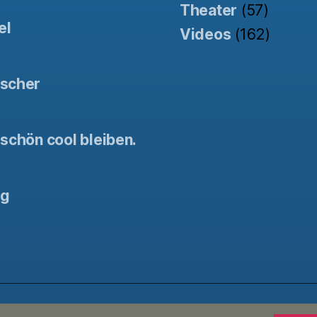
Theater
(57)
el
Videos
(162)
tscher
schön cool bleiben.
ng