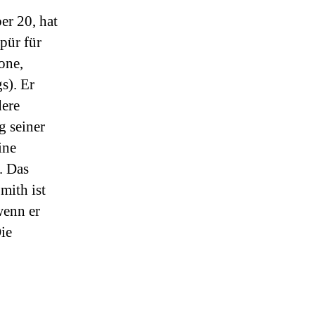
er 20, hat
pür für
one,
s). Er
dere
g seiner
ine
. Das
ith ist
wenn er
ie