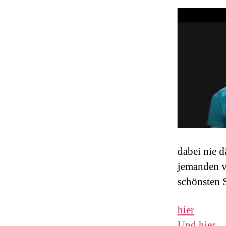
dabei nie 
jemanden v
schönsten S
hier
Und hier