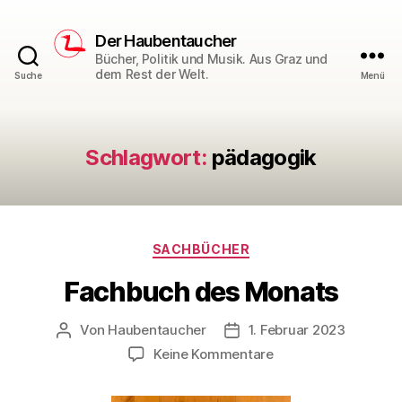
Der Haubentaucher
Bücher, Politik und Musik. Aus Graz und
dem Rest der Welt.
Suche
Menü
Schlagwort:
pädagogik
Kategorien
SACHBÜCHER
Fachbuch des Monats
Von
Haubentaucher
1. Februar 2023
Beitragsautor
Veröffentlichungsdatum
zu
Keine Kommentare
Fachbuch
des