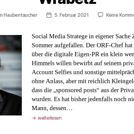
on
Haubentaucher
5. Februar 2021
Keine Komm
ragsautor
Veröffentlichungsdatum
Social Media Stratege in eigener Sache Z
Sommer aufgefallen. Der ORF-Chef hat 
über die digitale Eigen-PR ein klein we
Himmels willen bewirbt auf seinem priv
Account Selfies und sonstige mittelpräc
ohne Anlass, aber mit reichlich Kleinge
dass die „sponsored posts“ aus der Privat
wurden. Es hat bisher jedenfalls noch ni
Mann, dessen…
→
weiterlesen