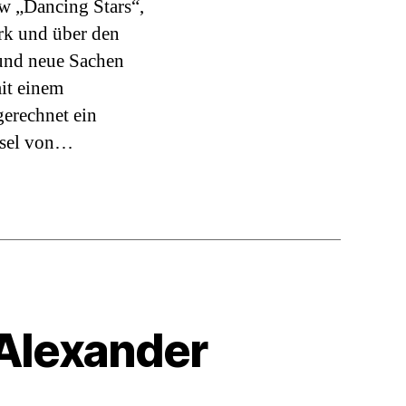
w „Dancing Stars“,
Dancing
ark und über den
Star
und neue Sachen
it einem
erechnet ein
hsel von…
Alexander