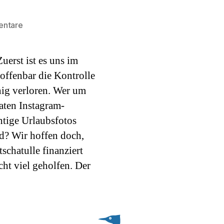
zu
entare
Haubentaucher
des
uerst ist es uns im
Monats:
Alexander
offenbar die Kontrolle
Wrabetz
nig verloren. Wer um
aten Instagram-
htige Urlaubsfotos
ld? Wir hoffen doch,
schatulle finanziert
cht viel geholfen. Der