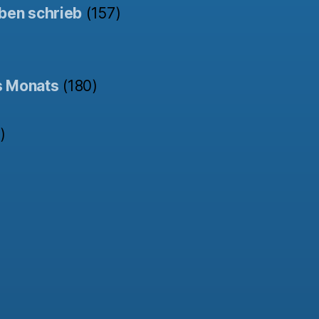
ben schrieb
(157)
s Monats
(180)
)