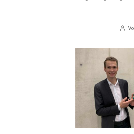
V
Beitr