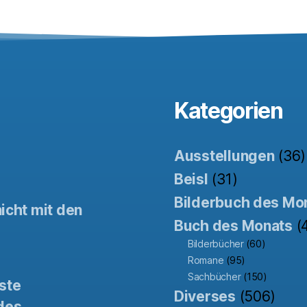
Kategorien
Ausstellungen
(36)
Beisl
(31)
Bilderbuch des Mo
icht mit den
Buch des Monats
(
Bilderbücher
(60)
Romane
(95)
Sachbücher
(150)
ste
Diverses
(506)
des.