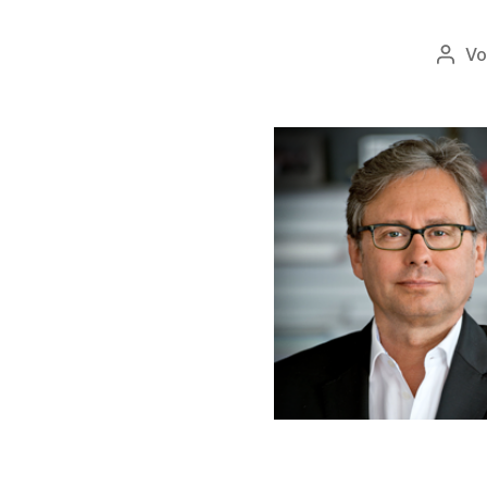
V
Beit