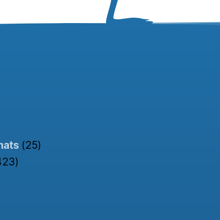
nats
(25)
423)