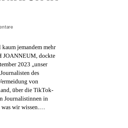
zu
entare
Podcast#44:
Paul
ohl kaum jemandem mehr
Krisai.
Radfahren
er FH JOANNEUM, dockte
in
tember 2023 „unser
Moskau.
ournalisten des
 Vermeidung von
land, über die TikTok-
n Journalistinnen in
, was wir wissen.…