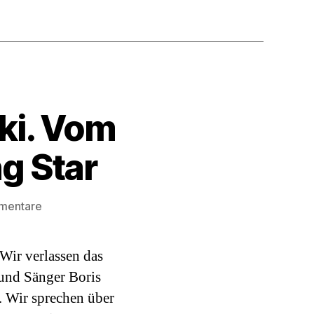
ki. Vom
g Star
zu
mentare
Podcast#13:
Boris
Wir verlassen das
Bukowski.
Vom
 und Sänger Boris
Drummerboy
. Wir sprechen über
zum