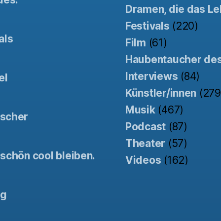
Dramen, die das Le
Festivals
(220)
als
Film
(61)
Haubentaucher de
Interviews
(84)
el
Künstler/innen
(279
Musik
(467)
tscher
Podcast
(87)
Theater
(57)
schön cool bleiben.
Videos
(162)
ng