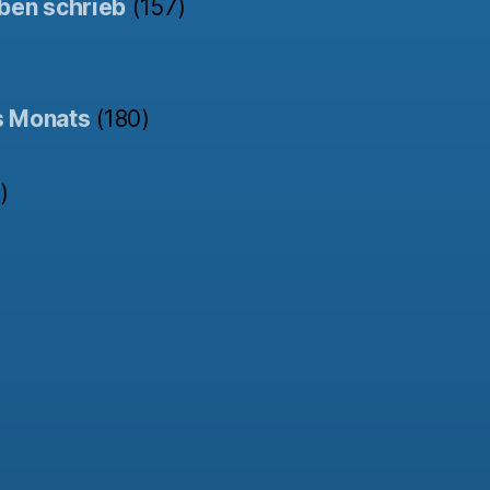
ben schrieb
(157)
s Monats
(180)
)