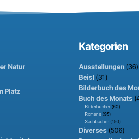
Kategorien
der Natur
Ausstellungen
(36)
Beisl
(31)
Bilderbuch des Mo
m Platz
Buch des Monats
(
Bilderbücher
(60)
Romane
(95)
Sachbücher
(150)
Diverses
(506)