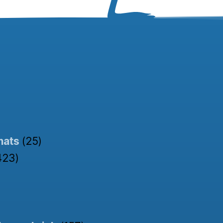
nats
(25)
423)