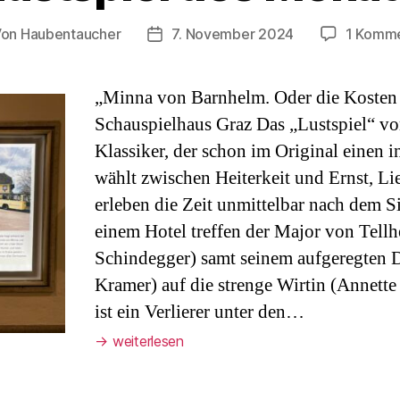
Von
Haubentaucher
7. November 2024
1 Komm
tragsautor
Veröffentlichungsdatum
„Minna von Barnhelm. Oder die Kosten 
Schauspielhaus Graz Das „Lustspiel“ von
Klassiker, der schon im Original einen 
wählt zwischen Heiterkeit und Ernst, Li
erleben die Zeit unmittelbar nach dem S
einem Hotel treffen der Major von Tellh
Schindegger) samt seinem aufgeregten 
Kramer) auf die strenge Wirtin (Annett
ist ein Verlierer unter den…
→
weiterlesen