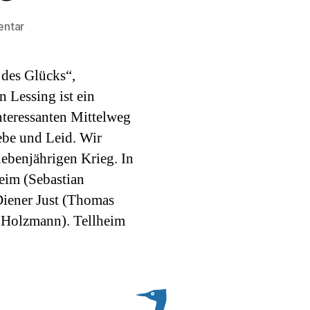
zu
entar
Lustspiel
des
des Glücks“,
Monats
 Lessing ist ein
interessanten Mittelweg
ebe und Leid. Wir
iebenjährigen Krieg. In
eim (Sebastian
Diener Just (Thomas
e Holzmann). Tellheim