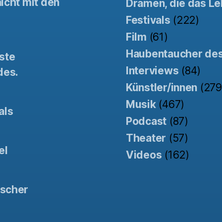
icht mit den
Dramen, die das Le
Festivals
(222)
Film
(61)
Haubentaucher de
ste
Interviews
(84)
des.
Künstler/innen
(279
Musik
(467)
als
Podcast
(87)
Theater
(57)
el
Videos
(162)
tscher