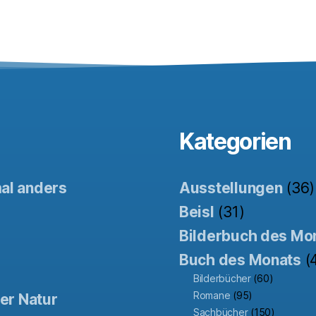
Kategorien
mal anders
Ausstellungen
(36)
Beisl
(31)
Bilderbuch des Mo
Buch des Monats
(
Bilderbücher
(60)
Romane
(95)
der Natur
Sachbücher
(150)