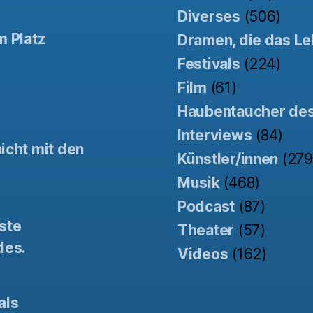
Diverses
(506)
m Platz
Dramen, die das Le
Festivals
(224)
Film
(61)
Haubentaucher de
Interviews
(84)
icht mit den
Künstler/innen
(279
Musik
(468)
Podcast
(87)
ste
Theater
(57)
des.
Videos
(162)
als