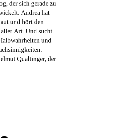
g, der sich gerade zu
Suche
ickelt. Andrea hat
nach
chaut und hört den
der
Zeitungsente.
aller Art. Und sucht
 Halbwahrheiten und
achsinnigkeiten.
lmut Qualtinger, der