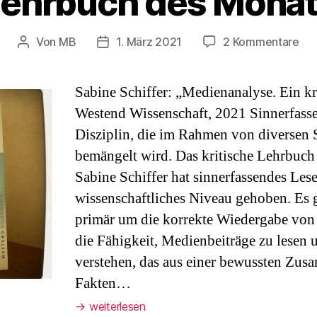
ehrbuch des Mona
zu
Von
MB
1. März 2021
2 Kommentare
Beitragsautor
Veröffentlichungsdatum
Leh
de
Sabine Schiffer: „Medienanalyse. Ein kr
Mo
Westend Wissenschaft, 2021 Sinnerfasse
Disziplin, die im Rahmen von diversen 
bemängelt wird. Das kritische Lehrbuc
Sabine Schiffer hat sinnerfassendes Lese
wissenschaftliches Niveau gehoben. Es g
primär um die korrekte Wiedergabe von
die Fähigkeit, Medienbeiträge zu lesen 
verstehen, das aus einer bewussten Zu
Fakten…
→
weiterlesen