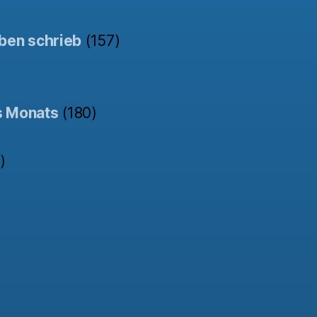
ben schrieb
(157)
s Monats
(180)
)