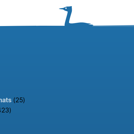
nats
(25)
423)