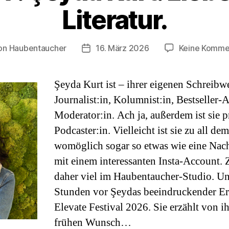
Literatur.
on
Haubentaucher
16. März 2026
Keine Komme
ragsautor
Veröffentlichungsdatum
Şeyda Kurt ist – ihrer eigenen Schreibwe
Journalist:in, Kolumnist:in, Bestseller-A
Moderator:in. Ach ja, außerdem ist sie 
Podcaster:in. Vielleicht ist sie zu all de
womöglich sogar so etwas wie eine Nach
mit einem interessanten Insta-Account. 
daher viel im Haubentaucher-Studio. Un
Stunden vor Şeydas beeindruckender E
Elevate Festival 2026. Sie erzählt von i
frühen Wunsch…