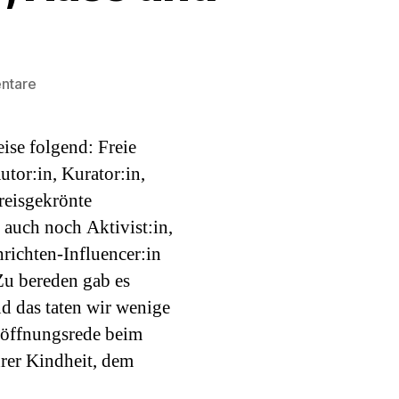
zu
ntare
Podcast#77:
Şeyda
ise folgend: Freie
Kurt.
Liebe,
utor:in, Kurator:in,
Hass
preisgekrönte
und
m auch noch Aktivist:in,
Literatur.
richten-Influencer:in
Zu bereden gab es
d das taten wir wenige
röffnungsrede beim
hrer Kindheit, dem