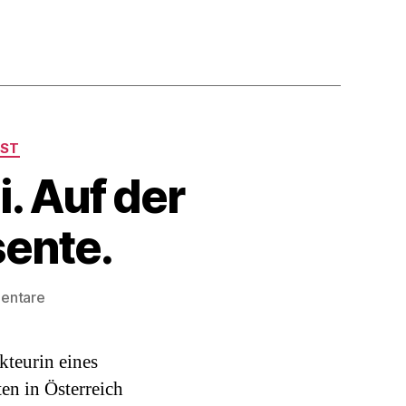
ST
. Auf der
ente.
zu
entare
Podcast#66:
Andrea
kteurin eines
Gutschi.
Auf
en in Österreich
der