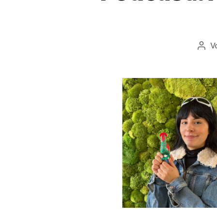
V
Beit