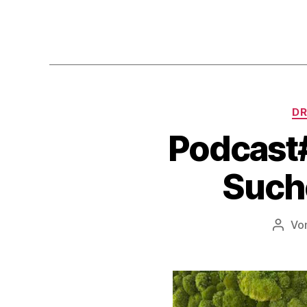
DR
Podcast#
Such
Vo
Beitr