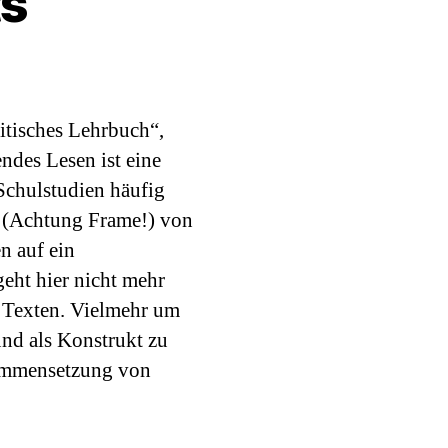
ts
rbuch
s
itisches Lehrbuch“,
nats
ndes Lesen ist eine
Schulstudien häufig
h (Achtung Frame!) von
n auf ein
eht hier nicht mehr
 Texten. Vielmehr um
und als Konstrukt zu
sammensetzung von