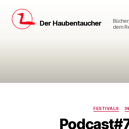
Bücher,
Der Haubentaucher
dem Re
FESTIVALS
I
Podcast#77