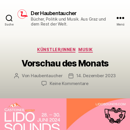
Der Haubentaucher
Bücher, Politik und Musik. Aus Graz und
dem Rest der Welt.
Suche
Menü
Kategorien
KÜNSTLER/INNEN
MUSIK
Vorschau des Monats
Von
Haubentaucher
14. Dezember 2023
Beitragsautor
Veröffentlichungsdatum
zu
Keine Kommentare
Vorschau
des
Monats