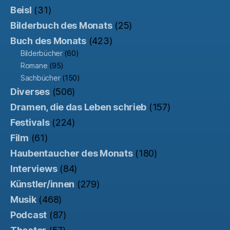
Beisl
(31)
Bilderbuch des Monats
(25)
Buch des Monats
(423)
Bilderbücher
(60)
Romane
(95)
Sachbücher
(150)
Diverses
(506)
Dramen, die das Leben schrieb
(157)
Festivals
(224)
Film
(61)
Haubentaucher des Monats
(180)
Interviews
(84)
Künstler/innen
(279)
Musik
(468)
Podcast
(87)