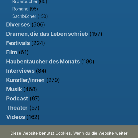
Bilderbücher
(60)
Romane
(95)
Sachbücher
(150)
Diverses
(506)
Dramen, die das Leben schrieb
(157)
Festivals
(224)
Film
(61)
Haubentaucher des Monats
(180)
Interviews
(84)
Künstler/innen
(279)
Musik
(468)
Podcast
(87)
Theater
(57)
Videos
(162)
Diese Website benutzt Cookies. Wenn du die Website weiter