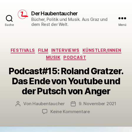
Der Haubentaucher
Bücher, Politik und Musik. Aus Graz und
dem Rest der Welt.
Suche
Menü
Kategorien
FESTIVALS
FILM
INTERVIEWS
KÜNSTLER/INNEN
MUSIK
PODCAST
Podcast#15: Roland Gratzer.
Das Ende von Youtube und
der Putsch von Anger
Von
Haubentaucher
9. November 2021
Beitragsautor
Veröffentlichungsdatum
zu
Keine Kommentare
Podcast#15:
Roland
Gratzer.