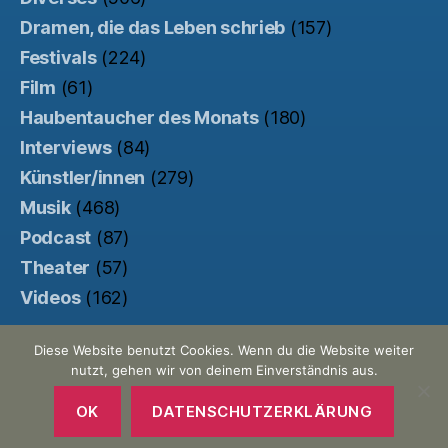
Dramen, die das Leben schrieb
(157)
Festivals
(224)
Film
(61)
Haubentaucher des Monats
(180)
Interviews
(84)
Künstler/innen
(279)
Musik
(468)
Podcast
(87)
Theater
(57)
Videos
(162)
Diese Website benutzt Cookies. Wenn du die Website weiter
nutzt, gehen wir von deinem Einverständnis aus.
© 2026
Der Haubentaucher
Nach oben
↑
Made with ♥ by
Pretty Commercial
/
OK
DATENSCHUTZERKLÄRUNG
Unterstützt von der
Kinowebsite Uncut