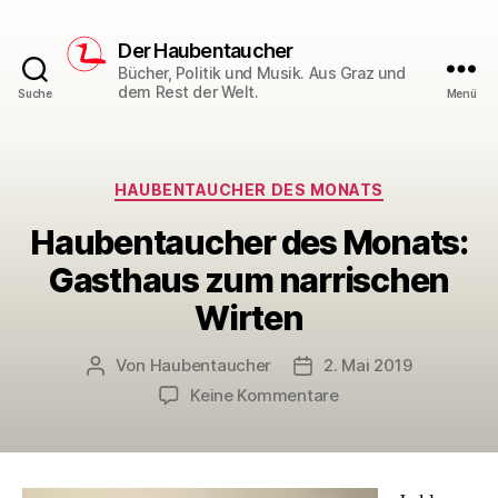
Der Haubentaucher
Bücher, Politik und Musik. Aus Graz und
dem Rest der Welt.
Suche
Menü
Kategorien
HAUBENTAUCHER DES MONATS
Haubentaucher des Monats:
Gasthaus zum narrischen
Wirten
Von
Haubentaucher
2. Mai 2019
Beitragsautor
Veröffentlichungsdatum
zu
Keine Kommentare
Haubentaucher
des
Monats:
Gasthaus