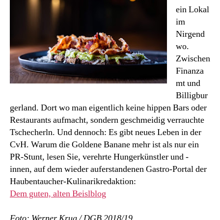
wieder
ein Lokal
da!
im
Nirgend
wo.
Zwischen
Finanza
mt und
Billigbur
gerland. Dort wo man eigentlich keine hippen Bars oder
Restaurants aufmacht, sondern geschmeidig verrauchte
Tschecherln. Und dennoch: Es gibt neues Leben in der
CvH. Warum die Goldene Banane mehr ist als nur ein
PR-Stunt, lesen Sie, verehrte Hungerkünstler und -
innen, auf dem wieder auferstandenen Gastro-Portal der
Haubentaucher-Kulinarikredaktion:
Dem guten, alten Beislblog
Foto: Werner Krug / DGB 2018/19