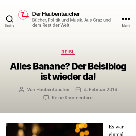
Der Haubentaucher
Bücher, Politik und Musik. Aus Graz und
dem Rest der Welt.
Suche
Menü
Kategorien
BEISL
Alles Banane? Der Beislblog
ist wieder da!
Von
Haubentaucher
4. Februar 2019
Beitragsautor
Veröffentlichungsdatum
zu
Keine Kommentare
Alles
Banane?
Der
Beislblog
Es war
ist
einmal