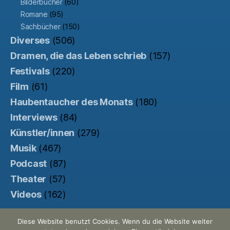
Bilderbücher
(60)
Romane
(95)
Sachbücher
(150)
Diverses
(506)
Dramen, die das Leben schrieb
(157)
Festivals
(220)
Film
(61)
Haubentaucher des Monats
(180)
Interviews
(84)
Künstler/innen
(279)
Musik
(467)
Podcast
(87)
Theater
(57)
Videos
(162)
Diese Website benutzt Cookies. Wenn du die Website weiter