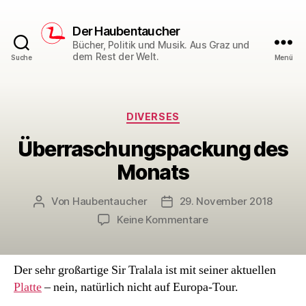
Der Haubentaucher
Bücher, Politik und Musik. Aus Graz und
dem Rest der Welt.
Suche
Menü
Kategorien
DIVERSES
Überraschungspackung des
Monats
Von
Haubentaucher
29. November 2018
Beitragsautor
Veröffentlichungsdatum
zu
Keine Kommentare
Überraschungspac
des
Monats
Der sehr großartige Sir Tralala ist mit seiner aktuellen
Platte
– nein, natürlich nicht auf Europa-Tour.