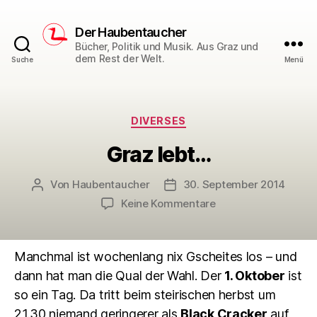
Der Haubentaucher
Bücher, Politik und Musik. Aus Graz und
dem Rest der Welt.
Suche
Menü
Kategorien
DIVERSES
Graz lebt…
Von
Haubentaucher
30. September 2014
Beitragsautor
Veröffentlichungsdatum
zu
Keine Kommentare
Graz
lebt…
Manchmal ist wochenlang nix Gscheites los – und
dann hat man die Qual der Wahl. Der
1. Oktober
ist
so ein Tag. Da tritt beim steirischen herbst um
21.30 niemand geringerer als
Black Cracker
auf,