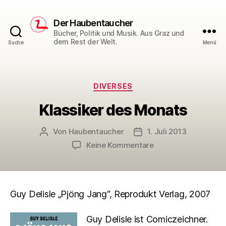
Der Haubentaucher
Bücher, Politik und Musik. Aus Graz und
dem Rest der Welt.
Suche
Menü
Kategorien
DIVERSES
Klassiker des Monats
Von
Haubentaucher
1. Juli 2013
Beitragsautor
Veröffentlichungsdatum
zu
Keine Kommentare
Klassiker
des
Monats
Guy Delisle „Pjöng Jang“, Reprodukt Verlag, 2007
Guy Delisle ist Comiczeichner.