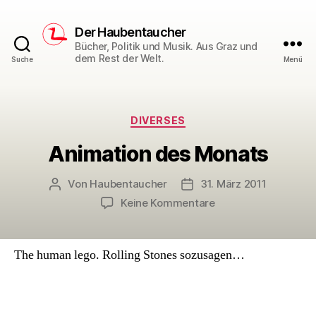
Der Haubentaucher
Bücher, Politik und Musik. Aus Graz und
dem Rest der Welt.
Suche
Menü
Kategorien
DIVERSES
Animation des Monats
Von
Haubentaucher
31. März 2011
Beitragsautor
Veröffentlichungsdatum
zu
Keine Kommentare
Animation
des
Monats
The human lego. Rolling Stones sozusagen…