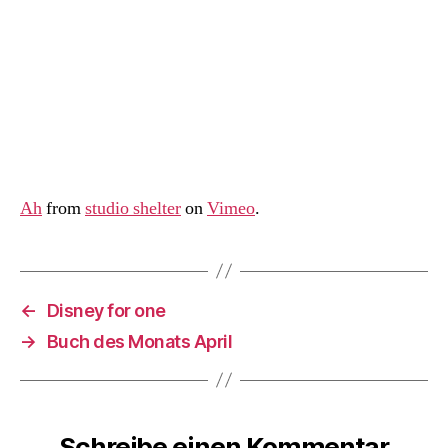
Ah
from
studio shelter
on
Vimeo
.
←
Disney for one
→
Buch des Monats April
Schreibe einen Kommentar