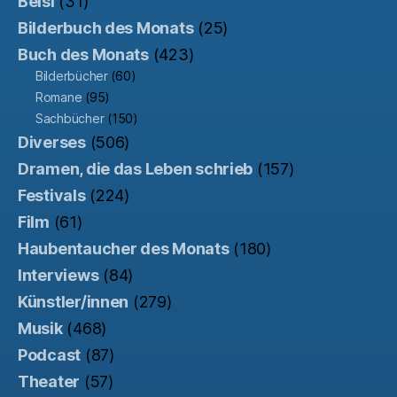
Beisl
(31)
Bilderbuch des Monats
(25)
Buch des Monats
(423)
Bilderbücher
(60)
Romane
(95)
Sachbücher
(150)
Diverses
(506)
Dramen, die das Leben schrieb
(157)
Festivals
(224)
Film
(61)
Haubentaucher des Monats
(180)
Interviews
(84)
Künstler/innen
(279)
Musik
(468)
Podcast
(87)
Theater
(57)