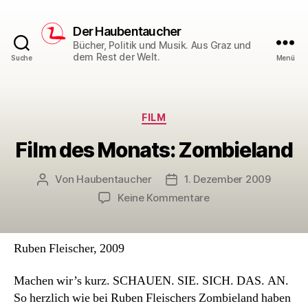
Der Haubentaucher
Bücher, Politik und Musik. Aus Graz und
dem Rest der Welt.
Suche
Menü
Kategorien
FILM
Film des Monats: Zombieland
Von
Haubentaucher
1. Dezember 2009
Beitragsautor
Veröffentlichungsdatum
zu
Keine Kommentare
Film
des
Monats:
Ruben Fleischer, 2009
Zombieland
Machen wir’s kurz. SCHAUEN. SIE. SICH. DAS. AN.
So herzlich wie bei Ruben Fleischers Zombieland haben