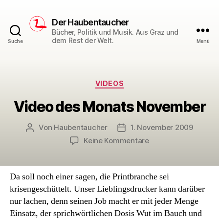
Der Haubentaucher
Bücher, Politik und Musik. Aus Graz und
dem Rest der Welt.
Suche
Menü
Kategorien
VIDEOS
Video des Monats November
Von
Haubentaucher
1. November 2009
Beitragsautor
Veröffentlichungsdatum
zu
Keine Kommentare
Video
des
Monats
Da soll noch einer sagen, die Printbranche sei
November
krisengeschüttelt. Unser Lieblingsdrucker kann darüber
nur lachen, denn seinen Job macht er mit jeder Menge
Einsatz, der sprichwörtlichen Dosis Wut im Bauch und