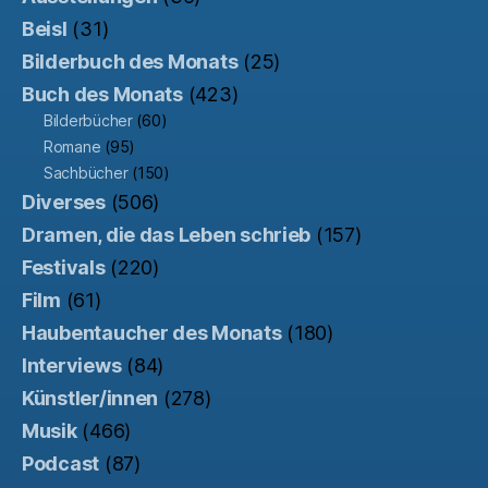
Beisl
(31)
Bilderbuch des Monats
(25)
Buch des Monats
(423)
Bilderbücher
(60)
Romane
(95)
Sachbücher
(150)
Diverses
(506)
Dramen, die das Leben schrieb
(157)
Festivals
(220)
Film
(61)
Haubentaucher des Monats
(180)
Interviews
(84)
Künstler/innen
(278)
Musik
(466)
Podcast
(87)