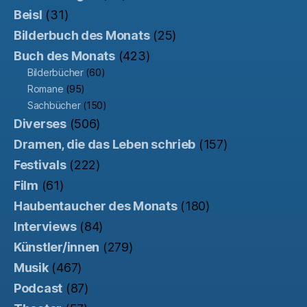
Beisl
(31)
Bilderbuch des Monats
(25)
Buch des Monats
(423)
Bilderbücher
(60)
Romane
(95)
Sachbücher
(150)
Diverses
(506)
Dramen, die das Leben schrieb
(157)
Festivals
(222)
Film
(61)
Haubentaucher des Monats
(180)
Interviews
(84)
Künstler/innen
(279)
Musik
(467)
Podcast
(87)