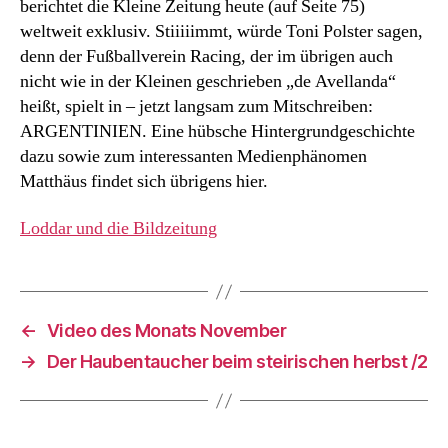
berichtet die Kleine Zeitung heute (auf Seite 75)
Sportredaktion
weltweit exklusiv. Stiiiiimmt, würde Toni Polster sagen,
der
denn der Fußballverein Racing, der im übrigen auch
Kleinen
nicht wie in der Kleinen geschrieben „de Avellanda“
Zeitung.
heißt, spielt in – jetzt langsam zum Mitschreiben:
ARGENTINIEN. Eine hübsche Hintergrundgeschichte
dazu sowie zum interessanten Medienphänomen
Matthäus findet sich übrigens hier.
Loddar und die Bildzeitung
←
Video des Monats November
→
Der Haubentaucher beim steirischen herbst /2