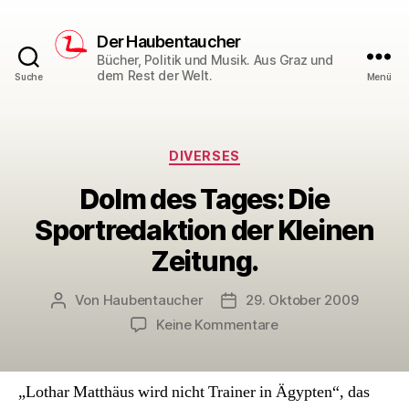
Der Haubentaucher
Bücher, Politik und Musik. Aus Graz und
dem Rest der Welt.
Suche
Menü
Kategorien
DIVERSES
Dolm des Tages: Die
Sportredaktion der Kleinen
Zeitung.
Von
Haubentaucher
29. Oktober 2009
Beitragsautor
Veröffentlichungsdatum
zu
Keine Kommentare
Dolm
des
Tages:
„Lothar Matthäus wird nicht Trainer in Ägypten“, das
Die