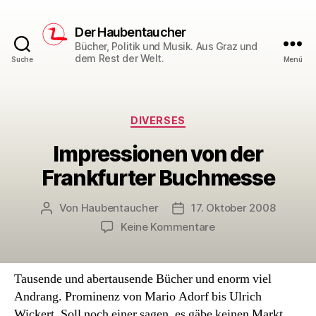
Der Haubentaucher
Bücher, Politik und Musik. Aus Graz und
dem Rest der Welt.
Suche
Menü
Kategorien
DIVERSES
Impressionen von der
Frankfurter Buchmesse
Von
Haubentaucher
17. Oktober 2008
Beitragsautor
Veröffentlichungsdatum
zu
Keine Kommentare
Impressionen
von
der
Tausende und abertausende Bücher und enorm viel
Frankfurter
Andrang. Prominenz von Mario Adorf bis Ulrich
Buchmesse
Wickert. Soll noch einer sagen, es gäbe keinen Markt