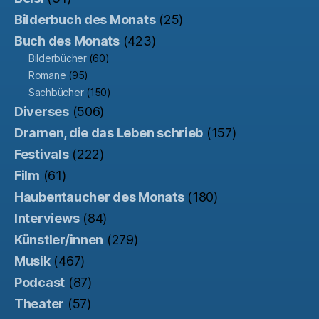
Bilderbuch des Monats
(25)
Buch des Monats
(423)
Bilderbücher
(60)
Romane
(95)
Sachbücher
(150)
Diverses
(506)
Dramen, die das Leben schrieb
(157)
Festivals
(222)
Film
(61)
Haubentaucher des Monats
(180)
Interviews
(84)
Künstler/innen
(279)
Musik
(467)
Podcast
(87)
Theater
(57)