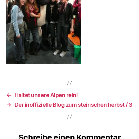
←
Haltet unsere Alpen rein!
→
Der inoffizielle Blog zum steirischen herbst / 3
Schreibe einen Kommentar