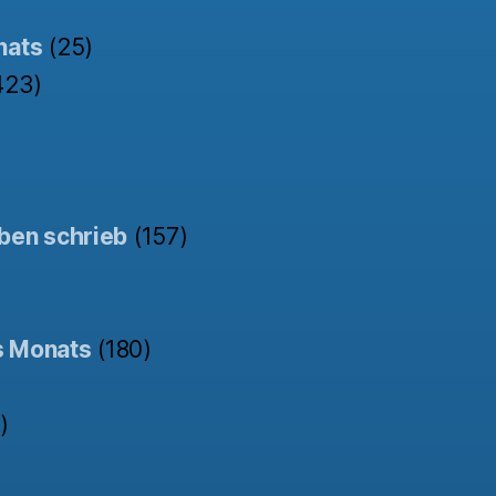
nats
(25)
423)
ben schrieb
(157)
s Monats
(180)
)