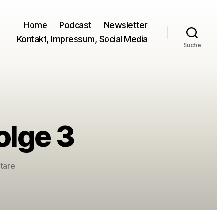
Home
Podcast
Newsletter
Kontakt, Impressum, Social Media
Suche
olge 3
zu
tare
Blogs
aus
aller
Welt,