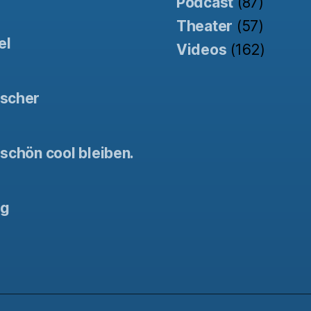
Podcast
(87)
Theater
(57)
el
Videos
(162)
tscher
schön cool bleiben.
ng