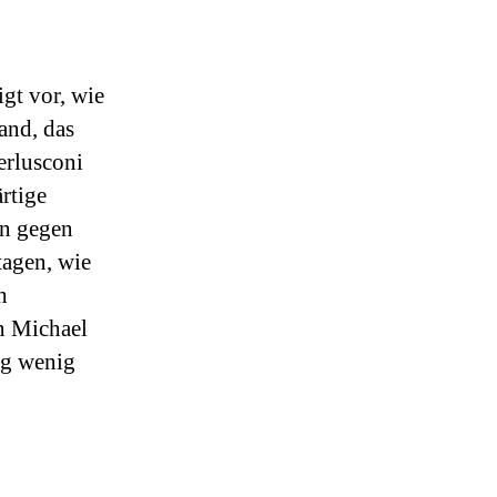
Folge
3
gt vor, wie
and, das
erlusconi
rtige
en gegen
tagen, wie
h
n Michael
ag wenig