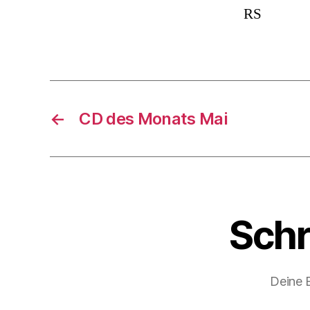
RS
←
CD des Monats Mai
Schr
Deine E