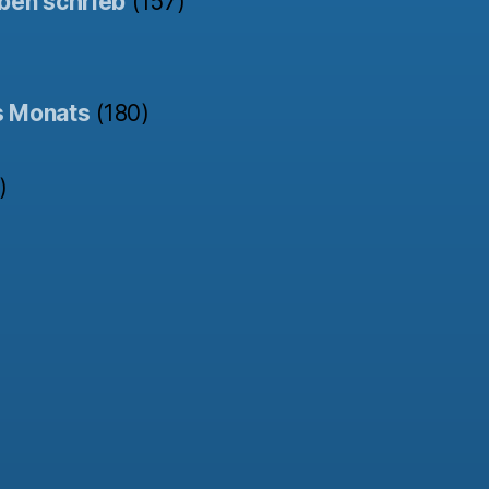
ben schrieb
(157)
s Monats
(180)
)