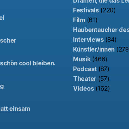
Dramen, die das Le
Festivals
(220)
el
Film
(61)
Haubentaucher de
Interviews
(84)
tscher
Künstler/innen
(278
Musik
(466)
schön cool bleiben.
Podcast
(87)
Theater
(57)
ng
Videos
(162)
att einsam