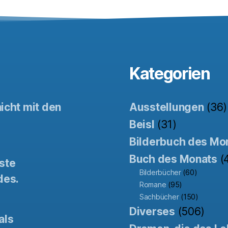
Kategorien
icht mit den
Ausstellungen
(36)
Beisl
(31)
Bilderbuch des Mo
Buch des Monats
(
ste
Bilderbücher
(60)
des.
Romane
(95)
Sachbücher
(150)
Diverses
(506)
als