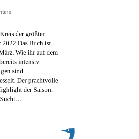
zu
ntare
Musikbuch
des
Kreis der größten
Monats
März
z 2022 Das Buch ist
 März. Wie ihr auf dem
ereits intensiv
ngen sind
sselt. Der prachtvolle
ighlight der Saison.
r Sucht…