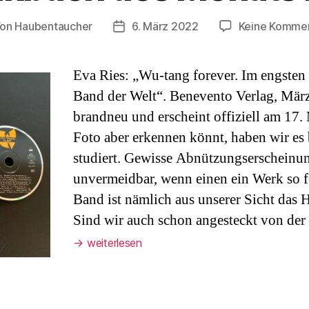
Von
Haubentaucher
6. März 2022
Keine Komme
tragsautor
Veröffentlichungsdatum
Eva Ries: „Wu-tang forever. Im engsten 
Band der Welt“. Benevento Verlag, Mär
brandneu und erscheint offiziell am 17.
Foto aber erkennen könnt, haben wir es b
studiert. Gewisse Abnützungserscheinu
unvermeidbar, wenn einen ein Werk so fe
Band ist nämlich aus unserer Sicht das H
Sind wir auch schon angesteckt von de
→
weiterlesen