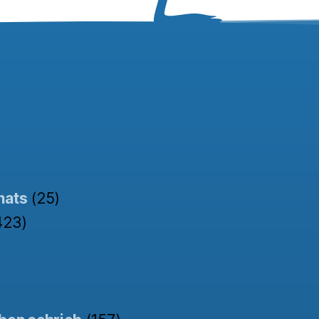
nats
(25)
423)