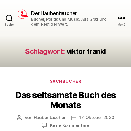
Der Haubentaucher
Bücher, Politik und Musik. Aus Graz und
dem Rest der Welt.
Suche
Menü
Schlagwort:
viktor frankl
Kategorien
SACHBÜCHER
Das seltsamste Buch des
Monats
Von
Haubentaucher
17. Oktober 2023
Beitragsautor
Veröffentlichungsdatum
zu
Keine Kommentare