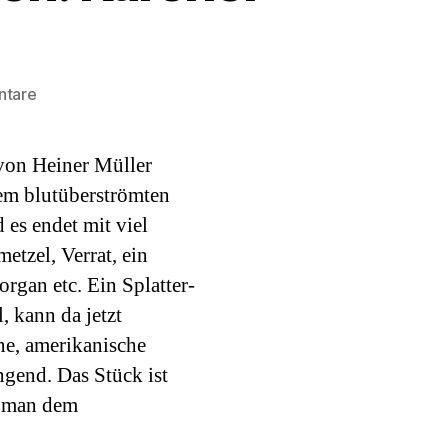
zu
ntare
Haubentauchers
Theaterwochen:
on Heiner Müller
Kärcher
in
em blutüberströmten
der
 es endet mit viel
Blutsuppe
tzel, Verrat, ein
rgan etc. Ein Splatter-
 kann da jetzt
ne, amerikanische
gend. Das Stück ist
t man dem