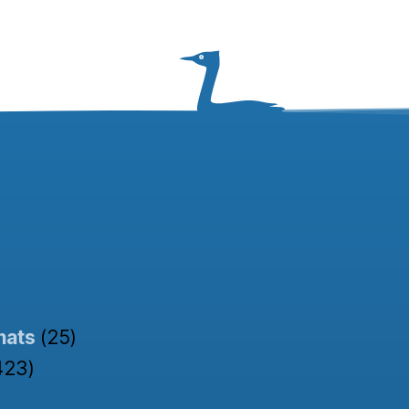
nats
(25)
423)