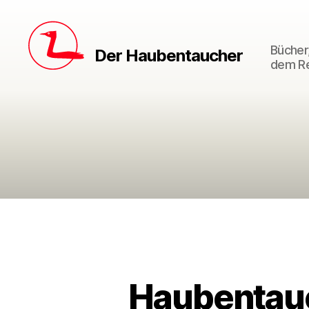
Bücher,
Der Haubentaucher
dem Re
Haubentau