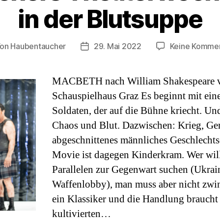
in der Blutsuppe
Von
Haubentaucher
29. Mai 2022
Keine Komme
tragsautor
Veröffentlichungsdatum
MACBETH nach William Shakespeare v
Schauspielhaus Graz Es beginnt mit ein
Soldaten, der auf die Bühne kriecht. Und
Chaos und Blut. Dazwischen: Krieg, Geme
abgeschnittenes männliches Geschlechtso
Movie ist dagegen Kinderkram. Wer will,
Parallelen zur Gegenwart suchen (Ukrai
Waffenlobby), man muss aber nicht zwin
ein Klassiker und die Handlung brauch
kultivierten…