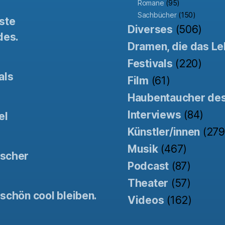
Romane
(95)
Sachbücher
(150)
ste
Diverses
(506)
des.
Dramen, die das Le
Festivals
(220)
als
Film
(61)
Haubentaucher de
Interviews
(84)
el
Künstler/innen
(279
Musik
(467)
tscher
Podcast
(87)
Theater
(57)
schön cool bleiben.
Videos
(162)