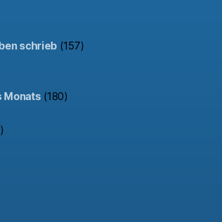
ben schrieb
(157)
s Monats
(180)
)