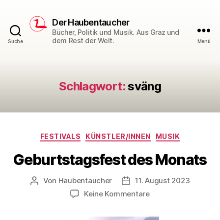
Der Haubentaucher
Bücher, Politik und Musik. Aus Graz und
dem Rest der Welt.
Suche
Menü
Schlagwort:
sväng
Kategorien
FESTIVALS
KÜNSTLER/INNEN
MUSIK
Geburtstagsfest des Monats
Von
Haubentaucher
11. August 2023
Beitragsautor
Veröffentlichungsdatum
zu
Keine Kommentare
Geburtstagsfest
des