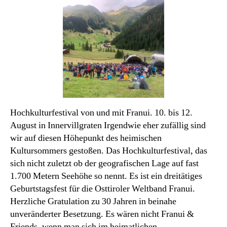
Monats
Hochkulturfestival von und mit Franui. 10. bis 12.
August in Innervillgraten Irgendwie eher zufällig sind
wir auf diesen Höhepunkt des heimischen
Kultursommers gestoßen. Das Hochkulturfestival, das
sich nicht zuletzt ob der geografischen Lage auf fast
1.700 Metern Seehöhe so nennt. Es ist ein dreitätiges
Geburtstagsfest für die Osttiroler Weltband Franui.
Herzliche Gratulation zu 30 Jahren in beinahe
unveränderter Besetzung. Es wären nicht Franui &
Friends, wenn man sich im heimatlichen…