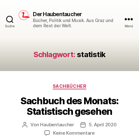
Der Haubentaucher
Bücher, Politik und Musik. Aus Graz und
dem Rest der Welt.
Suche
Menü
Schlagwort:
statistik
Kategorien
SACHBÜCHER
Sachbuch des Monats:
Statistisch gesehen
Von
Haubentaucher
5. April 2020
Beitragsautor
Veröffentlichungsdatum
zu
Keine Kommentare