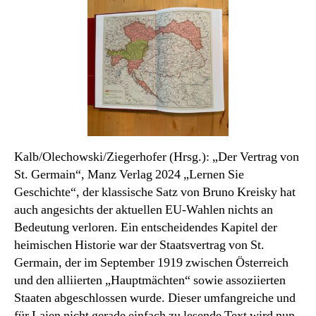
Monats
Kalb/Olechowski/Ziegerhofer (Hrsg.): „Der Vertrag von
St. Germain“, Manz Verlag 2024 „Lernen Sie
Geschichte“, der klassische Satz von Bruno Kreisky hat
auch angesichts der aktuellen EU-Wahlen nichts an
Bedeutung verloren. Ein entscheidendes Kapitel der
heimischen Historie war der Staatsvertrag von St.
Germain, der im September 1919 zwischen Österreich
und den alliierten „Hauptmächten“ sowie assoziierten
Staaten abgeschlossen wurde. Dieser umfangreiche und
für Laien nicht gerade einfach zu lesende Text wird nun