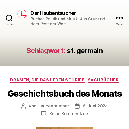
Der Haubentaucher
Bücher, Politik und Musik. Aus Graz und
dem Rest der Welt.
Suche
Menü
Schlagwort:
st. germain
Kategorien
DRAMEN, DIE DAS LEBEN SCHRIEB
SACHBÜCHER
Geschichtsbuch des Monats
Von
Haubentaucher
6. Juni 2024
Beitragsautor
Veröffentlichungsdatum
zu
Keine Kommentare
Geschichtsbuch
des