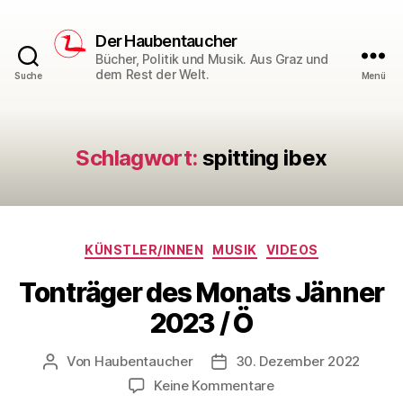
Der Haubentaucher
Bücher, Politik und Musik. Aus Graz und
dem Rest der Welt.
Suche
Menü
Schlagwort:
spitting ibex
Kategorien
KÜNSTLER/INNEN
MUSIK
VIDEOS
Tonträger des Monats Jänner
2023 / Ö
Von
Haubentaucher
30. Dezember 2022
Beitragsautor
Veröffentlichungsdatum
zu
Keine Kommentare