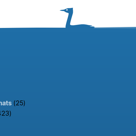
nats
(25)
423)