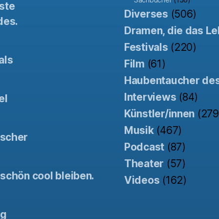
ste
Diverses
(506)
des.
Dramen, die das Le
Festivals
(220)
als
Film
(61)
Haubentaucher de
Interviews
(84)
el
Künstler/innen
(279
Musik
(467)
tscher
Podcast
(87)
Theater
(57)
schön cool bleiben.
Videos
(162)
ng