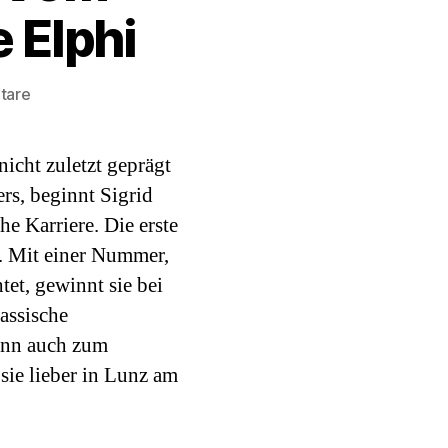
 Elphi
zu
tare
Podcast#9:
Sigrid
icht zuletzt geprägt
Horn.
Vom
rs, beginnt Sigrid
Protestsongcontest
e Karriere. Die erste
in
n. Mit einer Nummer,
die
tet, gewinnt sie bei
Elphi
lassische
enn auch zum
sie lieber in Lunz am