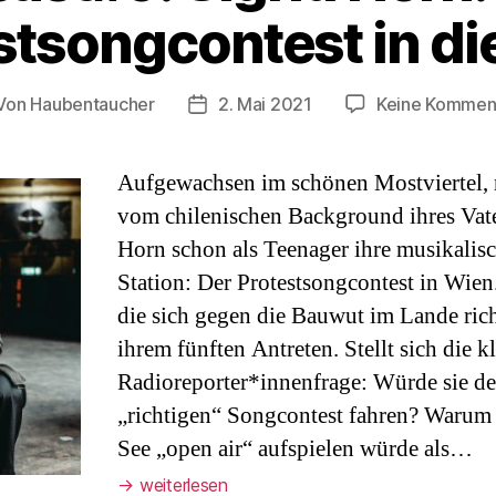
stsongcontest in die
Von
Haubentaucher
2. Mai 2021
Keine Kommen
tragsautor
Veröffentlichungsdatum
Aufgewachsen im schönen Mostviertel, n
vom chilenischen Background ihres Vate
Horn schon als Teenager ihre musikalisch
Station: Der Protestsongcontest in Wie
die sich gegen die Bauwut im Lande rich
ihrem fünften Antreten. Stellt sich die k
Radioreporter*innenfrage: Würde sie d
„richtigen“ Songcontest fahren? Warum 
See „open air“ aufspielen würde als…
→
weiterlesen