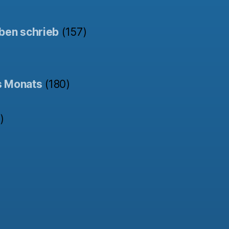
ben schrieb
(157)
s Monats
(180)
)