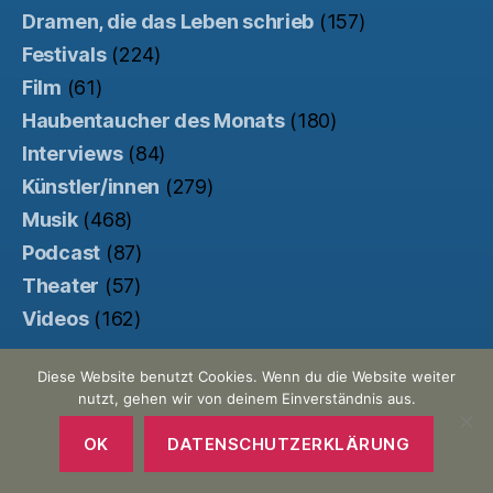
Dramen, die das Leben schrieb
(157)
Festivals
(224)
Film
(61)
Haubentaucher des Monats
(180)
Interviews
(84)
Künstler/innen
(279)
Musik
(468)
Podcast
(87)
Theater
(57)
Videos
(162)
Diese Website benutzt Cookies. Wenn du die Website weiter
nutzt, gehen wir von deinem Einverständnis aus.
© 2026
Der Haubentaucher
Nach oben
↑
Made with ♥ by
Pretty Commercial
/
OK
DATENSCHUTZERKLÄRUNG
Unterstützt von der
Kinowebsite Uncut