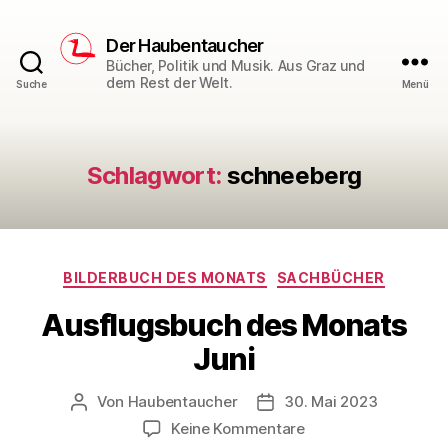
Der Haubentaucher
Bücher, Politik und Musik. Aus Graz und
dem Rest der Welt.
Suche
Menü
Schlagwort:
schneeberg
Kategorien
BILDERBUCH DES MONATS
SACHBÜCHER
Ausflugsbuch des Monats
Juni
Von
Haubentaucher
30. Mai 2023
Beitragsautor
Veröffentlichungsdatum
zu
Keine Kommentare