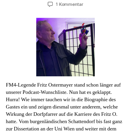
zu
1 Kommentar
Podcast#46:
Fritz
Ostermayer.
Mit
zittriger
Stimme
zur
Premiere
FM4-Legende Fritz Ostermayer stand schon länger auf
unserer Podcast-Wunschliste. Nun hat es geklappt.
Hurra! Wie immer tauchen wir in die Biographie des
Gastes ein und zeigen diesmal unter anderem, welche
Wirkung der Dorfpfarrer auf die Karriere des Fritz O.
hatte. Vom burgenländischen Schattendorf bis fast ganz
zur Dissertation an der Uni Wien und weiter mit dem