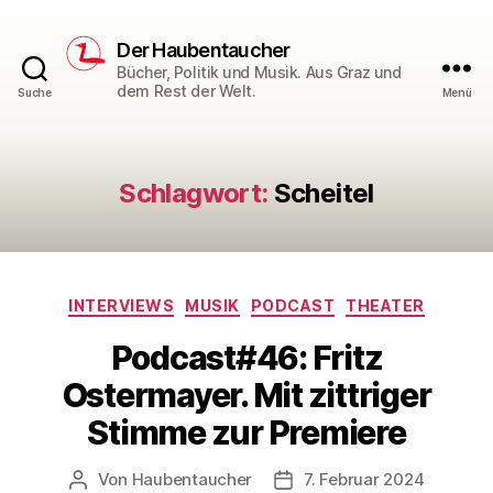
Der Haubentaucher
Bücher, Politik und Musik. Aus Graz und
dem Rest der Welt.
Suche
Menü
Schlagwort:
Scheitel
Kategorien
INTERVIEWS
MUSIK
PODCAST
THEATER
Podcast#46: Fritz
Ostermayer. Mit zittriger
Stimme zur Premiere
Von
Haubentaucher
7. Februar 2024
Beitragsautor
Veröffentlichungsdatum