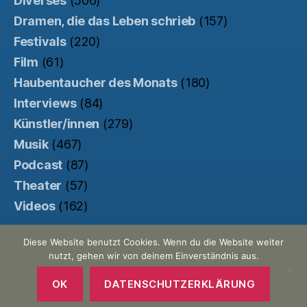
Diverses
(506)
Dramen, die das Leben schrieb
(157)
Festivals
(220)
Film
(61)
Haubentaucher des Monats
(180)
Interviews
(84)
Künstler/innen
(279)
Musik
(467)
Podcast
(87)
Theater
(57)
Videos
(162)
Diese Website benutzt Cookies. Wenn du die Website weiter
nutzt, gehen wir von deinem Einverständnis aus.
© 2026
Der Haubentaucher
Nach oben
↑
Made with ♥ by
Pretty Commercial
/
OK
DATENSCHUTZERKLÄRUNG
Unterstützt von der
Kinowebsite Uncut