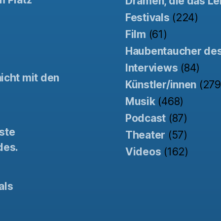
Dramen, die das Le
Festivals
(224)
Film
(61)
Haubentaucher de
Interviews
(84)
icht mit den
Künstler/innen
(279
Musik
(468)
Podcast
(87)
ste
Theater
(57)
des.
Videos
(162)
als