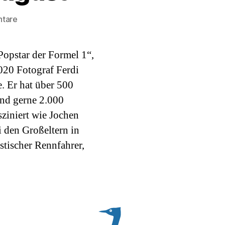
zu
ntare
Bilderbuch
des
Popstar der Formel 1“,
Monats
August
2020 Fotograf Ferdi
e. Er hat über 500
und gerne 2.000
ziniert wie Jochen
i den Großeltern in
stischer Rennfahrer,