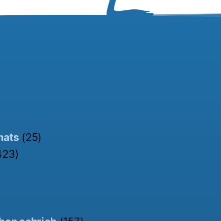
nats
(25)
423)