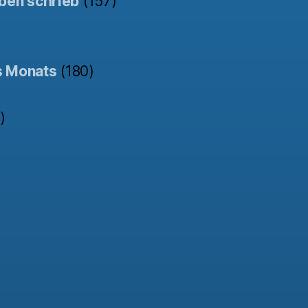
ben schrieb
(157)
s Monats
(180)
)