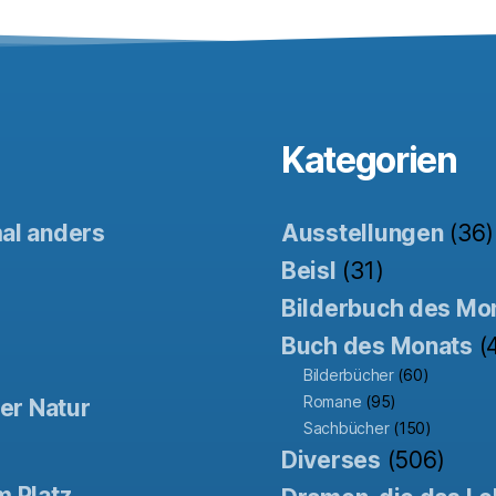
Kategorien
mal anders
Ausstellungen
(36)
Beisl
(31)
Bilderbuch des Mo
Buch des Monats
(
Bilderbücher
(60)
Romane
(95)
der Natur
Sachbücher
(150)
Diverses
(506)
m Platz