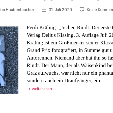
Von
Haubentaucher
31. Juli 2020
Keine Komme
tragsautor
Veröffentlichungsdatum
Ferdi Kräling: „Jochen Rindt. Der erste 
Verlag Delius Klasing, 3. Auflage Juli 
Kräling ist ein Großmeister seiner Klass
Grand Prix fotografiert, in Summe gut 
Autorennen. Niemand aber hat ihn so fas
Rindt. Der Mann, der als Waisenkind be
Graz aufwuchs, war nicht nur ein phanta
sondern auch ein Draufgänger, ein…
→
weiterlesen