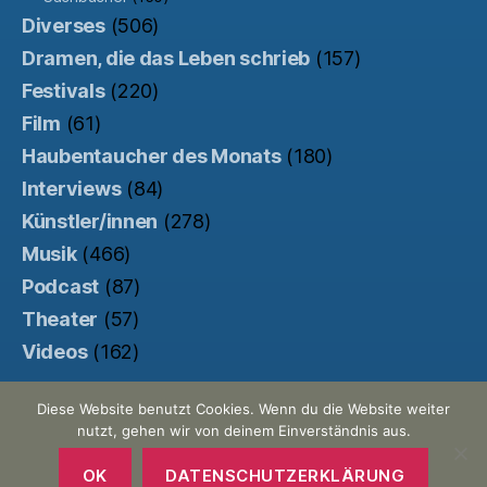
Diverses
(506)
Dramen, die das Leben schrieb
(157)
Festivals
(220)
Film
(61)
Haubentaucher des Monats
(180)
Interviews
(84)
Künstler/innen
(278)
Musik
(466)
Podcast
(87)
Theater
(57)
Videos
(162)
Diese Website benutzt Cookies. Wenn du die Website weiter
nutzt, gehen wir von deinem Einverständnis aus.
© 2026
Der Haubentaucher
Nach oben
↑
Made with ♥ by
Pretty Commercial
/
OK
DATENSCHUTZERKLÄRUNG
Unterstützt von der
Kinowebsite Uncut