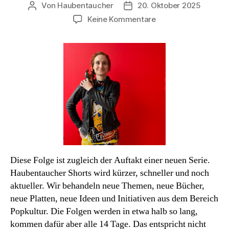
Von
Haubentaucher
20. Oktober 2025
Beitragsautor
Veröffentlichungsdatum
zu
Keine Kommentare
Podcast#68:
Corinna
Perchtold-
Stefan.
Dem
Bösen
auf
der
Spur.
Diese Folge ist zugleich der Auftakt einer neuen Serie.
Haubentaucher Shorts wird kürzer, schneller und noch
aktueller. Wir behandeln neue Themen, neue Bücher,
neue Platten, neue Ideen und Initiativen aus dem Bereich
Popkultur. Die Folgen werden in etwa halb so lang,
kommen dafür aber alle 14 Tage. Das entspricht nicht