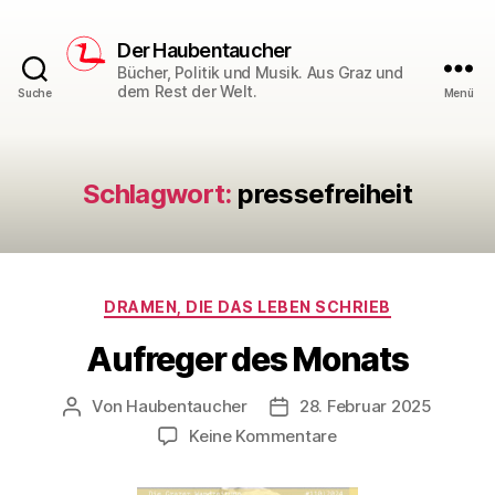
Der Haubentaucher
Bücher, Politik und Musik. Aus Graz und
dem Rest der Welt.
Suche
Menü
Schlagwort:
pressefreiheit
Kategorien
DRAMEN, DIE DAS LEBEN SCHRIEB
Aufreger des Monats
Von
Haubentaucher
28. Februar 2025
Beitragsautor
Veröffentlichungsdatum
zu
Keine Kommentare
Aufreger
des