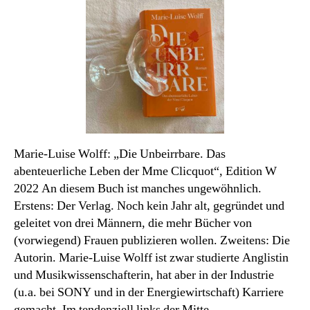
Monats
Marie-Luise Wolff: „Die Unbeirrbare. Das
abenteuerliche Leben der Mme Clicquot“, Edition W
2022 An diesem Buch ist manches ungewöhnlich.
Erstens: Der Verlag. Noch kein Jahr alt, gegründet und
geleitet von drei Männern, die mehr Bücher von
(vorwiegend) Frauen publizieren wollen. Zweitens: Die
Autorin. Marie-Luise Wolff ist zwar studierte Anglistin
und Musikwissenschafterin, hat aber in der Industrie
(u.a. bei SONY und in der Energiewirtschaft) Karriere
gemacht. Im tendenziell links der Mitte…