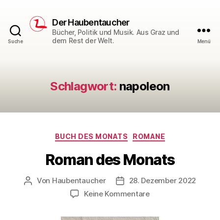
Der Haubentaucher
Bücher, Politik und Musik. Aus Graz und
dem Rest der Welt.
Suche
Menü
Schlagwort:
napoleon
Kategorien
BUCH DES MONATS
ROMANE
Roman des Monats
Von
Haubentaucher
28. Dezember 2022
Beitragsautor
Veröffentlichungsdatum
zu
Keine Kommentare
Roman
des