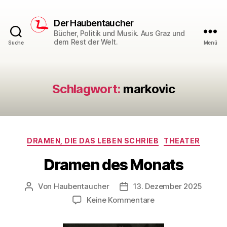
Der Haubentaucher
Bücher, Politik und Musik. Aus Graz und
dem Rest der Welt.
Suche
Menü
Schlagwort:
markovic
Kategorien
DRAMEN, DIE DAS LEBEN SCHRIEB
THEATER
Dramen des Monats
Von
Haubentaucher
13. Dezember 2025
Beitragsautor
Veröffentlichungsdatum
zu
Keine Kommentare
Dramen
des