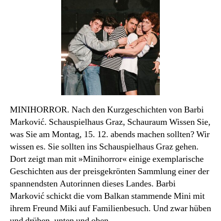
Monats
MINIHORROR. Nach den Kurzgeschichten von Barbi
Marković. Schauspielhaus Graz, Schauraum Wissen Sie,
was Sie am Montag, 15. 12. abends machen sollten? Wir
wissen es. Sie sollten ins Schauspielhaus Graz gehen.
Dort zeigt man mit »Minihorror« einige exemplarische
Geschichten aus der preisgekrönten Sammlung einer der
spannendsten Autorinnen dieses Landes. Barbi
Marković schickt die vom Balkan stammende Mini mit
ihrem Freund Miki auf Familienbesuch. Und zwar hüben
und drüben, unten und oben.…