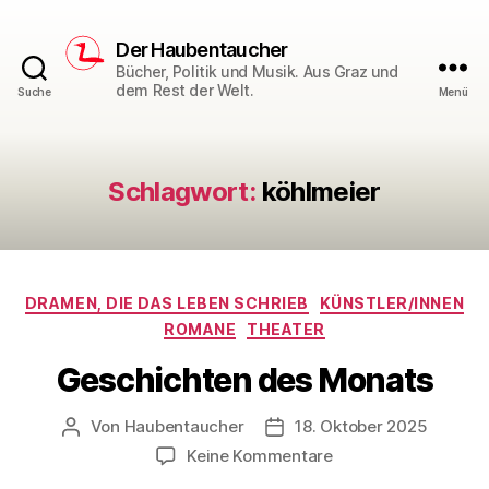
Der Haubentaucher
Bücher, Politik und Musik. Aus Graz und
dem Rest der Welt.
Suche
Menü
Schlagwort:
köhlmeier
Kategorien
DRAMEN, DIE DAS LEBEN SCHRIEB
KÜNSTLER/INNEN
ROMANE
THEATER
Geschichten des Monats
Von
Haubentaucher
18. Oktober 2025
Beitragsautor
Veröffentlichungsdatum
zu
Keine Kommentare
Geschichten