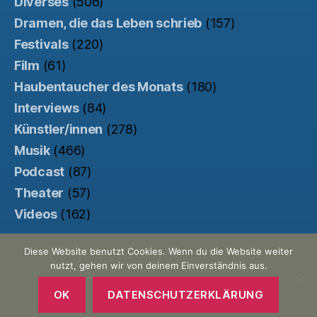
Diverses
(506)
Dramen, die das Leben schrieb
(157)
Festivals
(220)
Film
(61)
Haubentaucher des Monats
(180)
Interviews
(84)
Künstler/innen
(278)
Musik
(466)
Podcast
(87)
Theater
(57)
Videos
(162)
Diese Website benutzt Cookies. Wenn du die Website weiter
nutzt, gehen wir von deinem Einverständnis aus.
© 2026
Der Haubentaucher
Nach oben
↑
Made with ♥ by
Pretty Commercial
/
OK
DATENSCHUTZERKLÄRUNG
Unterstützt von der
Kinowebsite Uncut