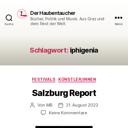
Der Haubentaucher
Bücher, Politik und Musik. Aus Graz und
dem Rest der Welt.
Suche
Menü
Schlagwort:
iphigenia
Kategorien
FESTIVALS
KÜNSTLER/INNEN
Salzburg Report
Von
MB
21. August 2022
Beitragsautor
Veröffentlichungsdatum
zu
Keine Kommentare
Salzburg
Report