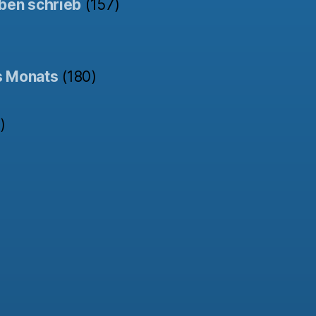
ben schrieb
(157)
s Monats
(180)
)