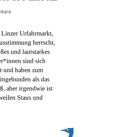
zu
ntare
Lido
2023:
inzer Urfahrmarkt,
Ein
neues
kusstimmung herrscht,
Festival
oßes und lautstarkes
in
r*innen sind sich
Linz
llt und haben zum
eingebunden als das
ß, aber irgendwie ist
uweilen Staus und