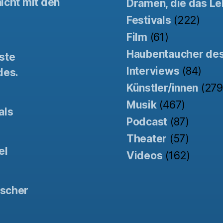
icht mit den
Dramen, die das Le
Festivals
(222)
Film
(61)
Haubentaucher de
ste
Interviews
(84)
des.
Künstler/innen
(279
Musik
(467)
als
Podcast
(87)
Theater
(57)
el
Videos
(162)
tscher