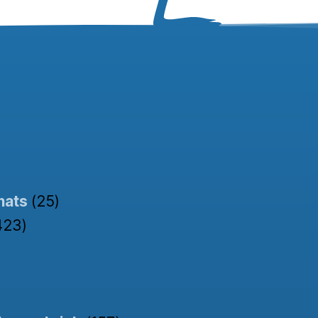
nats
(25)
423)