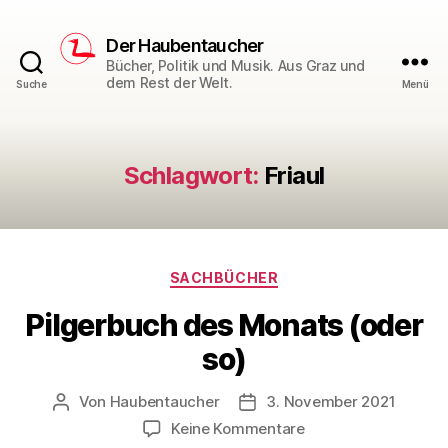
Der Haubentaucher
Bücher, Politik und Musik. Aus Graz und
dem Rest der Welt.
Suche
Menü
Schlagwort:
Friaul
Kategorien
SACHBÜCHER
Pilgerbuch des Monats (oder
so)
Von
Haubentaucher
3. November 2021
Beitragsautor
Veröffentlichungsdatum
zu
Keine Kommentare